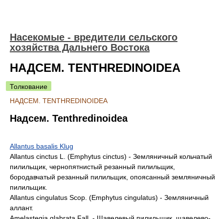
Насекомые - вредители сельского
хозяйства Дальнего Востока
НАДСЕМ. TENTHREDINOIDEA
Толкование
НАДСЕМ. TENTHREDINOIDEA
Надсем. Tenthredinoidea
Allantus basalis Klug
Allantus cinctus L. (Emphytus cinctus) - Земляничный кольчатый
пилильщик, чернопятнистый резанный пилильщик,
бородавчатый резанный пилильщик, опоясанный земляничный
пилильщик.
Allantus cingulatus Scop. (Emphytus cingulatus) - Земляничный
аллант.
Amelastegia glabrata Fall. - Щавелевый пилильщик, щавелево-