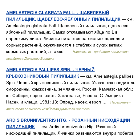
AMELASTEGIA GLABRATA FALL. - ЩАВЕЛЕВЫЙ
ПИЛИЛЬЩИК, ЩАВЕЛЕВО-ЯБЛОННЫЙ ПИЛИЛЬЩИК
— см.
Amelastegia glabrata Fall. Щавелевый пилильщик, щавелево
яблонный пилильщик. Самки откладывают яйца по 1 в
паренхиму листа. Личинки питаются на листьях щавеля и
сорных растений, окукливаются в стеблях и сухих ветках
кормовых растений, а также …
Насекомые - вредители сельского
хозяйства Дальнего Востока
AMELASTEGIA PALLIPES SPIN. - ЧЕРНЫЙ
КРЫЖОВНИКОВЫЙ ПИЛИЛЬЩИК
— см. Amelastegia pallipes
Spin. Черный крыжовниковый пилильщик. Указан как вредитель
смородины, крыжовника, земляники. Россия: Камчатская обл.;
юг Сибири, европ. часть. Закавказье, Европа, С. Америка.
Насек. и клещи, 1981: 13; Опред. насек. европ …
Насекомые -
вредители сельского хозяйства Дальнего Востока
ARDIS BRUNNIVENTRIS HTG. - РОЗАННЫЙ НИСХОДЯЩИЙ
ПИЛИЛЬЩИК
— см. Ardis brunniventris Htg. Розанный
нисходящий пилильщик. Личинки развиваются внутри побегов