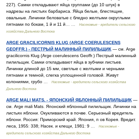
227). Самки откладывают яйца группами (до 10 штук) в
надрезы на листьях барбариса. Яйца белые, блестящие,
овальные. Личинки беловатые с бледно желтыми округлыми
пятнами по бокам, 1 й и 11 й… …
Насекомые - вредители сельского
хозяйства Дальнего Востока
ARGE GRACILICORNIS KLUG (ARGE COERULESCENS
GEOFFR.) - ПЕСТРЫЙ МАЛИННЫЙ ПИЛИЛЬЩИК
— см. Arge
gracilicornis Klug (Arge coerulescens Geoffr.) Пестрый малинный
пилильщик. Самки откладывают яйца в зубчики листьев.
Личинки длиной до 15 мм, светлые с желтыми и черными
пятнами и темной, слегка уплощенной головой. Живут
колониями, грубо …
Насекомые - вредители сельского хозяйства
Дальнего Востока
ARGE MALI MATS. - ЯПОНСКИЙ ЯБЛОННЫЙ ПИЛИЛЬЩИК
—
см. Arge mali Mats. Японский яблонный пилильщик. Личинки на
листьях яблони. Окукливаются в почве. Серьезный вредитель
яблони. Россия: Приморский край. Япония, п ов Корея. Вредит.
леса, 1955: 338; Насек. и клещи, 1981: 9 …
Насекомые -
вредители сельского хозяйства Дальнего Востока