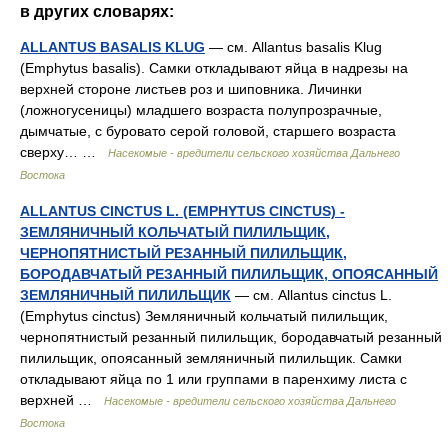
в других словарях:
ALLANTUS BASALIS KLUG
— см. Allantus basalis Klug
(Emphytus basalis). Самки откладывают яйца в надрезы на
верхней стороне листьев роз и шиповника. Личинки
(ложногусеницы) младшего возраста полупрозрачные,
дымчатые, с буровато серой головой, старшего возраста
сверху… …
Насекомые - вредители сельского хозяйства Дальнего
Востока
ALLANTUS CINCTUS L. (EMPHYTUS CINCTUS) -
ЗЕМЛЯНИЧНЫЙ КОЛЬЧАТЫЙ ПИЛИЛЬЩИК,
ЧЕРНОПЯТНИСТЫЙ РЕЗАННЫЙ ПИЛИЛЬЩИК,
БОРОДАВЧАТЫЙ РЕЗАННЫЙ ПИЛИЛЬЩИК, ОПОЯСАННЫЙ
ЗЕМЛЯНИЧНЫЙ ПИЛИЛЬЩИК
— см. Allantus cinctus L.
(Emphytus cinctus) Земляничный кольчатый пилильщик,
чернопятнистый резанный пилильщик, бородавчатый резанный
пилильщик, опоясанный земляничный пилильщик. Самки
откладывают яйца по 1 или группами в паренхиму листа с
верхней …
Насекомые - вредители сельского хозяйства Дальнего
Востока