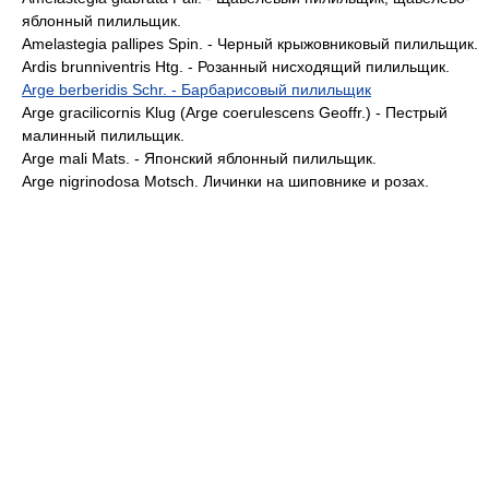
яблонный пилильщик.
Amelastegia pallipes Spin. - Черный крыжовниковый пилильщик.
Ardis brunniventris Htg. - Розанный нисходящий пилильщик.
Arge berberidis Schr. - Барбарисовый пилильщик
Arge gracilicornis Klug (Arge coerulescens Geoffr.) - Пестрый
малинный пилильщик.
Arge mali Mats. - Японский яблонный пилильщик.
Arge nigrinodosa Motsch. Личинки на шиповнике и розах.