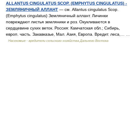
ALLANTUS CINGULATUS SCOP. (EMPHYTUS CINGULATUS) -
ЗЕМЛЯНИЧНЫЙ АЛЛАНТ
— см. Allantus cingulatus Scop.
(Emphytus cingulatus) Земляничный аллант. Личинки
повреждают листья земляники и роз. Окукливаются в
сердцевине сухих веток. Россия: Камчатская обл.; Сибирь,
европ. часть. Закавказье, Мал. Азия, Европа. Вредит. леса,… …
Насекомые - вредители сельского хозяйства Дальнего Востока