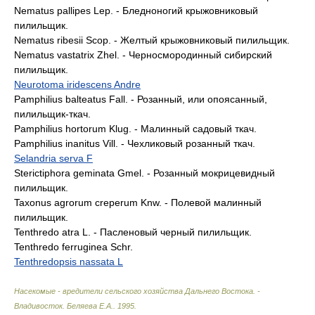
Nematus pallipes Lep. - Бледноногий крыжовниковый
пилильщик.
Nematus ribesii Scop. - Желтый крыжовниковый пилильщик.
Nematus vastatrix Zhel. - Черносмородинный сибирский
пилильщик.
Neurotoma iridescens Andre
Pamphilius balteatus Fall. - Розанный, или опоясанный,
пилильщик-ткач.
Pamphilius hortorum Klug. - Малинный садовый ткач.
Pamphilius inanitus Vill. - Чехликовый розанный ткач.
Selandria serva F
Sterictiphora geminata Gmel. - Розанный мокрицевидный
пилильщик.
Taxonus agrorum creperum Knw. - Полевой малинный
пилильщик.
Tenthredo atra L. - Пасленовый черный пилильщик.
Tenthredo ferruginea Schr.
Tenthredopsis nassata L
Насекомые - вредители сельского хозяйства Дальнего Востока. -
Владивосток
.
Беляева Е.А.
.
1995
.