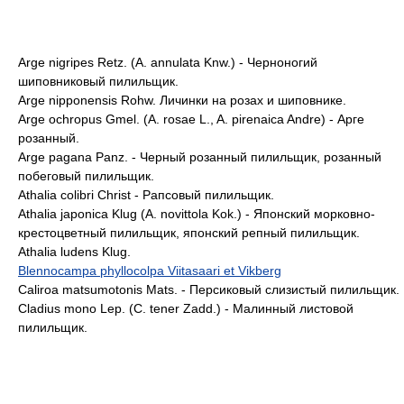
Arge nigripes Retz. (A. annulata Knw.) - Черноногий
шиповниковый пилильщик.
Arge nipponensis Rohw. Личинки на розах и шиповнике.
Arge ochropus Gmel. (A. rosae L., A. pirenaica Andre) - Арге
розанный.
Arge pagana Panz. - Черный розанный пилильщик, розанный
побеговый пилильщик.
Athalia colibri Christ - Рапсовый пилильщик.
Athalia japonica Klug (A. novittola Kok.) - Японский морковно-
крестоцветный пилильщик, японский репный пилильщик.
Athalia ludens Klug.
Blennocampa phyllocolpa Viitasaari et Vikberg
Caliroa matsumotonis Mats. - Персиковый слизистый пилильщик.
Cladius mono Lep. (С. tener Zadd.) - Малинный листовой
пилильщик.