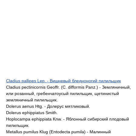
Cladius pallipes Lep. - Вишневый бледноногий пилильщик
Cladius pectinicornis Geoffr. (С. difformis Panz.) - Земляничный,
или розанный, гребенчатоусый пилильщик, щетинистый
земляничный пилильщик.
Dolerus aenus Htg. - Долерус мятликовый.
Dolerus ephippiatus Smith.
Hoplocampa ephippiata Knw. - Яблонный сибирский плодовый
пилильщик.
Metallus pumilus Klug (Entodecta pumila) - Малинный